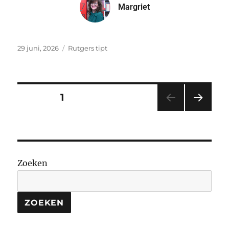
Margriet
29 juni, 2026
Rutgers tipt
PAGINA
1
VOL
GEN
DE
PAGI
NA
Zoeken
ZOEKEN